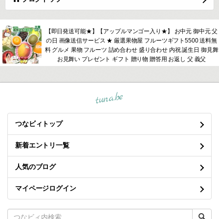
【即日発送可能★】【アップルマンゴー入り★】 お中元 御中元 父
の日 画像送信サービス ★ 厳選果物屋 フルーツギフト5500 送料無
料 グルメ 果物 フルーツ 詰め合わせ 盛り合わせ 内祝 誕生日 御見舞
お見舞い プレゼント ギフト 贈り物 贈答用 お返し 父 義父
tuna.be
つなビィトップ
新着エントリ一覧
人気のブログ
マイページログイン