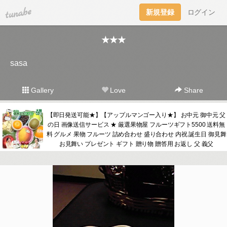
tuna.be
新規登録
ログイン
★★★
sasa
Gallery
Love
Share
【即日発送可能★】【アップルマンゴー入り★】 お中元 御中元 父
の日 画像送信サービス ★ 厳選果物屋 フルーツギフト5500 送料無
料 グルメ 果物 フルーツ 詰め合わせ 盛り合わせ 内祝 誕生日 御見舞
お見舞い プレゼント ギフト 贈り物 贈答用 お返し 父 義父