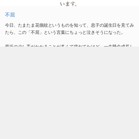
不屈
今日、たまたま花個紋というものを知って、息子の誕生日を見てみ
たら、この「不屈」という言葉にちょっと泣きそうになった。
最近の少し手がかかることが多くて疲れてたけど、一生懸命成長し
てるんだろうなぁ。
0
2018.03.06 20:31