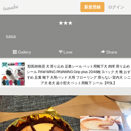
tuna.be
新規登録
ログイン
★★★
sasa
Gallery
Love
Share
獣医師推奨 犬 滑り止め 足裏シール ペット用靴下犬 肉球 滑り止め
シール PAW WING PAWWING Grip plus 20/48枚 3パック 犬 靴 おす
すめ 足裏 靴下 犬用パッド 犬用 フローリング 滑らない 室内犬 シニ
ア犬 老犬 超小型犬 ペット用靴下 シール【RSL】