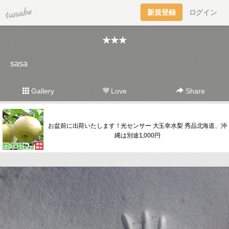
tuna.be
新規登録
ログイン
★★★
sasa
Gallery
Love
Share
お盆前に出荷いたします！光センサー 大玉幸水梨 秀品北海道、沖
縄は別途1,000円