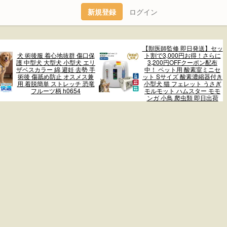
新規登録
ログイン
【獣医師監修 即日発送】セッ
犬 術後服 着心地抜群 傷口保
ト割で3,000円お得！さらに
護 中型犬 大型犬 小型犬 エリ
3,200円OFFクーポン配布
ザベスカラー 綿 避妊 去勢 手
中！ ペット用 酸素室ミニセ
術後 傷舐め防止 オスメス兼
ット Sサイズ 酸素濃縮器付き
用 着脱簡単 ストレッチ 恐竜
小型犬 猫 フェレット うさぎ
フルーツ柄 h0654
モルモット ハムスター モモ
ンガ 小鳥 爬虫類 即日出荷