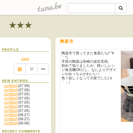
tuna.be
★★★
陶器市
PROFILE
陶器市で買ってきた食器たち(*´∀
｀*)
sasa
手前の陶器は長崎の波佐見焼。
初めて知りましたが、軽いしレン
ジ食洗機OKだし、なによりデザイ
ンがめっちゃかわいい！
色々欲しくなって大変でした(´o
NEW ENTRIES
｀；）
(untitled)
(07.09)
(untitled)
(07.06)
(untitled)
(07.05)
(untitled)
(07.05)
(untitled)
(07.05)
(untitled)
(07.05)
(untitled)
(07.05)
(untitled)
(06.27)
(untitled)
(06.27)
(untitled)
(06.06)
RECENT COMMENTS