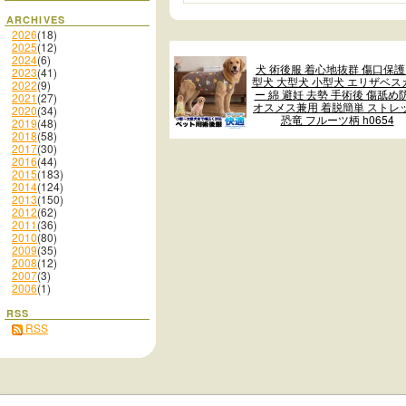
ARCHIVES
2026
(18)
2025
(12)
2024
(6)
犬 術後服 着心地抜群 傷口保護
2023
(41)
型犬 大型犬 小型犬 エリザベス
2022
(9)
ー 綿 避妊 去勢 手術後 傷舐め
2021
(27)
オスメス兼用 着脱簡単 ストレ
2020
(34)
恐竜 フルーツ柄 h0654
2019
(48)
2018
(58)
2017
(30)
2016
(44)
2015
(183)
2014
(124)
2013
(150)
2012
(62)
2011
(36)
2010
(80)
2009
(35)
2008
(12)
2007
(3)
2006
(1)
RSS
RSS