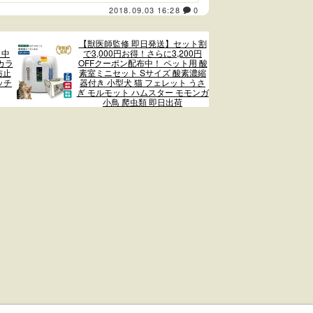
2018.09.03 16:28
0
【獣医師監修 即日発送】セット割
 中
で3,000円お得！さらに3,200円
カラ
OFFクーポン配布中！ ペット用 酸
防止
素室ミニセット Sサイズ 酸素濃縮
ッチ
器付き 小型犬 猫 フェレット うさ
ぎ モルモット ハムスター モモンガ
小鳥 爬虫類 即日出荷